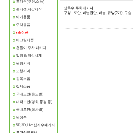
홈패션(쿠션,소품)
상록수 주차패키지
홈패션,지갑제작
구성 : 도안, 비닐원단, 바늘, 큐방(2개), 구슬
아기용품
주차용품
sale상품
아크릴제품
흔들이 주차 패키지
알람 & 탁상시계
원형시계
모형시계
원목소폼
철제소품
국내도안(용도별)
대작도안(명화,풍경 등)
국내도안(회사별)
완성수
5D,3D,11ct 십자수패키지
특가상품코너