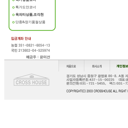
특가도안코너
옥의티상품,조각천
단종&장기품절상품