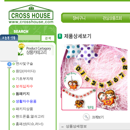
면사및구슬
원단(아이다)
기초부자재
보석십자수
돔패키지
생활자수용품
패키지상품
핸드폰줄,열쇠고리
홈패션(티슈,러너)
→ 상품상세정보