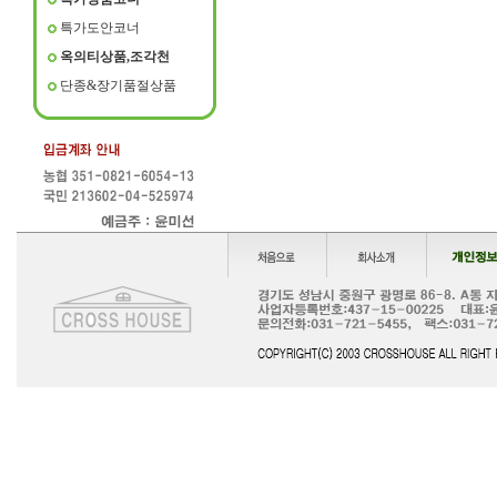
특가도안코너
옥의티상품,조각천
단종&장기품절상품