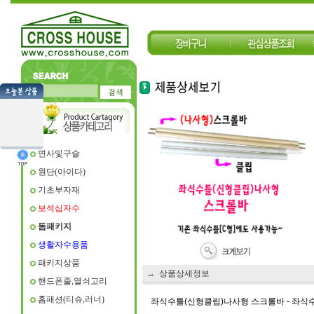
면사및구슬
원단(아이다)
기초부자재
보석십자수
돔패키지
생활자수용품
패키지상품
→ 상품상세정보
핸드폰줄,열쇠고리
홈패션(티슈,러너)
좌식수틀(신형클립)나사형 스크롤바 - 좌식