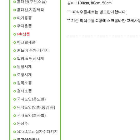
홈패션(쿠션,소품)
길이 : 100cm, 80cm, 50cm
홈패션,지갑제작
----좌식수틀세트는 별도판매합니다.
아기용품
** 기존 좌식수틀 C형에 스크롤바만 교체사
주차용품
sale상품
아크릴제품
흔들이 주차 패키지
알람 & 탁상시계
원형시계
모형시계
원목소폼
철제소품
국내도안(용도별)
대작도안(명화,풍경 등)
국내도안(회사별)
완성수
5D,3D,11ct 십자수패키지
특가상품코너