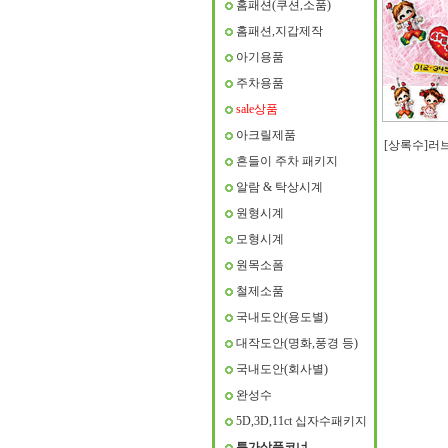
홈패션(쿠션,소품)
홈패션,지갑제작
아기용품
주차용품
sale상품
아크릴제품
[상록수]러
흔들이 주차 패키지
알람 & 탁상시계
원형시계
모형시계
원목소폼
철제소품
국내도안(용도별)
대작도안(명화,풍경 등)
국내도안(회사별)
완성수
5D,3D,11ct 십자수패키지
특가상품코너