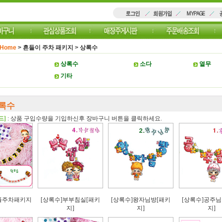
Home
>
흔들이 주차 패키지
>
상록수
상록수
소다
열무
기타
록수
드]
: 상품 구입수량을 기입하신후 장바구니 버튼을 클릭하세요.
플주차패키지
[상록수]부부침실[패키
[상록수]왕자님방[패키
[상록수]공주님
지]
지]
지]