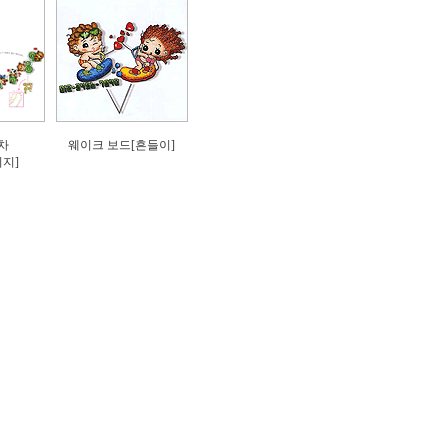
차
웨이크 보드[흔들이]
지]