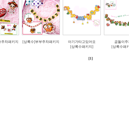
브주차패키지
[상록수]부부주차패키지
아기가타고있어요
곰돌이주
[상록수패키지]
[상록수패키
[1]