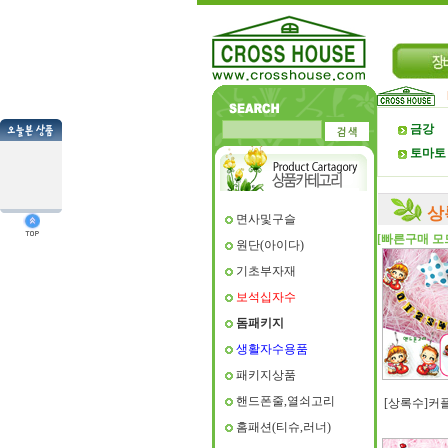
금강
토마토
상
면사및구슬
[빠른구매 모
원단(아이다)
기초부자재
보석십자수
돔패키지
생활자수용품
패키지상품
핸드폰줄,열쇠고리
[상록수]커
홈패션(티슈,러너)